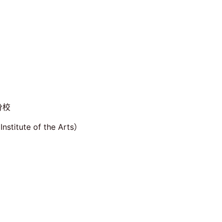
矶分校
tute of the Arts）