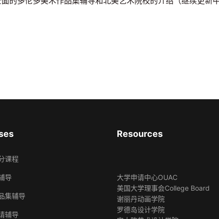
全面的多伦多美术作品集辅导和北美艺术院校的介绍（继续更新中
ses
Resources
分课程
辅导
大学申请中心OUAC
美国大学理事会College Board
品集辅导
谢丽丹动画学院
罗德岛设计学院
请辅导