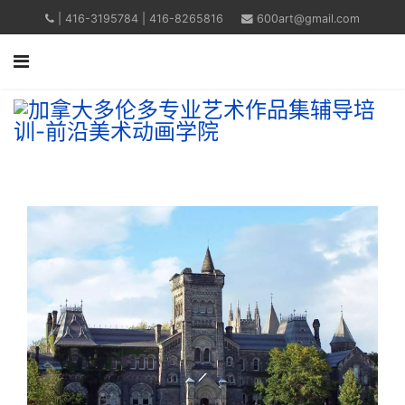
| 416-3195784 | 416-8265816
600art@gmail.com